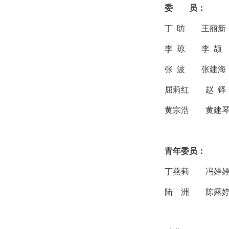
委 员：
丁 昉 王丽
李 琼 李 
张 波 张建
屈莉红 赵 
黄宗浩 黄建
青年委员：
丁燕莉
冯婷
陆 洲
陈露