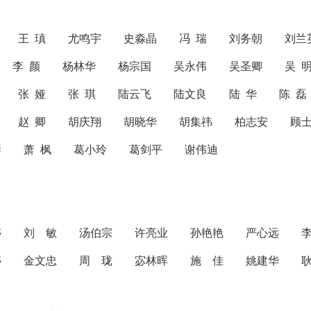
新 王 瑱 尤鸣宇 史淼晶 冯 瑞 刘务朝 刘兰
颉 李 颜 杨林华 杨宗国 吴永伟 吴圣卿 吴 
海 张 娅 张 琪 陆云飞 陆文良 陆 华 陈 
铎 赵 卿 胡庆翔 胡晓华 胡集祎 柏志安 顾士
琴 萧 枫 葛小玲 葛剑平 谢伟迪
婷
刘 敏
汤伯宗
许亮业
孙艳艳
严心远
婷
金文忠
周 珑
宓林晖
施 佳
姚建华