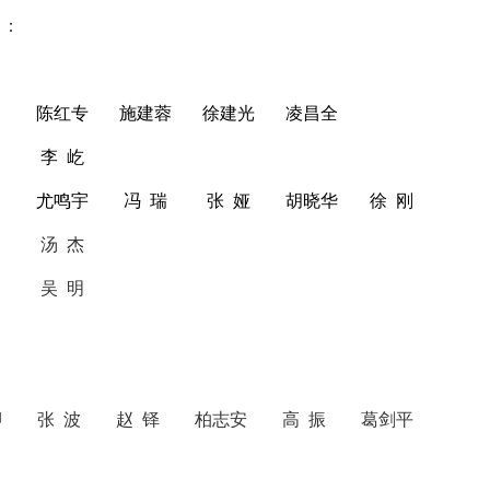
）：
陈红专
施建蓉
徐建光
凌昌全
李
屹
尤鸣宇
冯
瑞
张
娅
胡晓华
徐
刚
汤
杰
吴
明
卿 张 波 赵 铎 柏志安 高 振 葛剑平