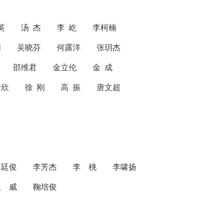
英 汤 杰 李 屹 李柯楠
明 吴晓芬 何露洋 张玥杰
磊 邵维君 金立伦 金 成
欣 徐 刚 高 振 唐文超
李廷俊
李芳杰
李 桃
李啸扬
耿 威
鞠培俊