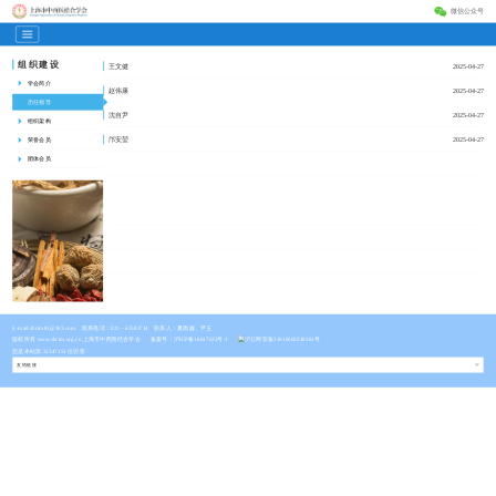
微信公众号
组织建设
王文健
2025-04-27
学会简介
赵伟康
2025-04-27
历任领导
沈自尹
2025-04-27
组织架构
邝安堃
2025-04-27
荣誉会员
团体会员
E-mail:shcim81@163.com
联系电话：021－62581714 联系人：夏雨鑫、尹玉
版权所有 www.shcim.org.cn 上海市中西医结合学会
备案号：沪ICP备18017633号-1
沪公网安备31010602010281号
您是本站第 32347151 位访客