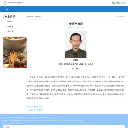
微信公众号
专家风采
专家风采
>
历任主委
返回首页
学会领导
姜成华 教授
现任主委
—— 发布日期：2025-08-04 ——
历任主委
姜成华
同济大学医学院 党委书记、教授、博士生导师
个人简介
姜成华，医学博士，同济大学医学院党委书记，教授、博士生导师。先后在第二、三军医大学攻读学士、硕士和博士，后选送
到英国、俄罗斯留学深造多年，历任军医大学副教授、教授，教研室主任、系副主任等。2005年选派到非洲，任联合国任务区维和
部队最高卫生长官兼首席医务官，荣获联合国和平荣誉勋章。2008年12月转业到同济大学。专业方向为公共卫生安全与灾难医学救
援，主持和参与国家科技支撑计划等科研项目等项目，在国内外发表论文40余篇，主编教材、专著6部，获省部级科技进步二等奖2
项、三等奖5项。现任国家卫生应急专家委员会委员，上海市中西医结合学会灾害医学专业委员会主任委员，中国中西医结合学会灾
害医学专业委员会副主任委员。
上一篇：蒋锦琪 教授
下一篇：李 杨 教授
E-mail:shcim81@163.com
联系电话：021－62581714 联系人：夏雨鑫、尹玉
版权所有 www.shcim.org.cn 上海市中西医结合学会
备案号：沪ICP备18017633号-1
沪公网安备31010602010281号
您是本站第 32347151 位访客